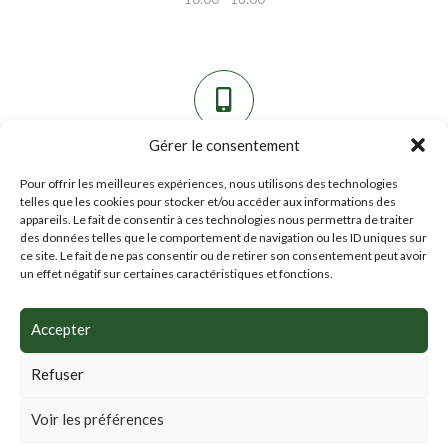
Gérer le consentement
Contacte-moi
Pour offrir les meilleures expériences, nous utilisons des technologies
telles que les cookies pour stocker et/ou accéder aux informations des
0032 (0) 468 36 73 76
appareils. Le fait de consentir à ces technologies nous permettra de traiter
info@nutrition-liege.be
des données telles que le comportement de navigation ou les ID uniques sur
ce site. Le fait de ne pas consentir ou de retirer son consentement peut avoir
un effet négatif sur certaines caractéristiques et fonctions.
Accepter
Refuser
Voir les préférences
© 2026 Francesca Catania .
Mentions